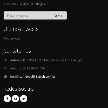
que afetam a area tecnologica.
Enviar
Ultimos Tweets
Please wait...
Contate nos
Endreço:
Rua dos Luxemburugeses , 92A / Flamengo
teleone:
(31) 99625-1096
Email:
comercial@lilytech.com.br
Redes Sociais