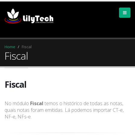
Home
Fiscal
Fiscal
Fiscal
No módulo
Fiscal
temos o histórico de todas as notas,
quais notas foram emitidas. Lá podemos importar CT-e,
NF-e, NFs-e.